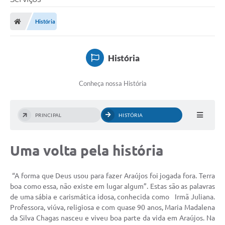
Processo seletivo
História
Lei Aldir Blanc 2026
COMPRA DIRETA
História
Araújos
Conheça nossa História
Prefeitura
Secretarias
PRINCIPAL
HISTÓRIA
Conselhos
Patrimônio Cultural
Uma volta pela história
Legislação
“A forma que Deus usou para fazer Araújos foi jogada fora. Terra
E-SIC
boa como essa, não existe em lugar algum”. Estas são as palavras
de uma sábia e carismática idosa, conhecida como Irmã Juliana.
Licenças Concedidas
Professora, viúva, religiosa e com quase 90 anos, Maria Madalena
da Silva Chagas nasceu e viveu boa parte da vida em Araújos. Na
DOC Licenciamento Ambiental