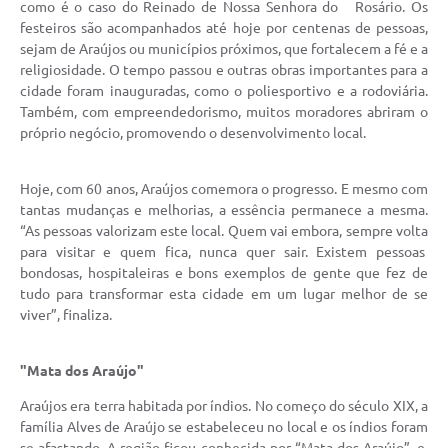
Obras
como é o caso do Reinado de Nossa Senhora do Rosário. Os
festeiros são acompanhados até hoje por centenas de pessoas,
Galeria de Vídeos
sejam de Araújos ou municípios próximos, que fortalecem a fé e a
religiosidade. O tempo passou e outras obras importantes para a
Projetos
cidade foram inauguradas, como o poliesportivo e a rodoviária.
Também, com empreendedorismo, muitos moradores abriram o
Contas Públicas
próprio negócio, promovendo o desenvolvimento local.
Links
Hoje, com 60 anos, Araújos comemora o progresso. E mesmo com
Serviços Online
tantas mudanças e melhorias, a essência permanece a mesma.
“As pessoas valorizam este local. Quem vai embora, sempre volta
Telefones Úteis
para visitar e quem fica, nunca quer sair. Existem pessoas
bondosas, hospitaleiras e bons exemplos de gente que fez de
Transparência
tudo para transformar esta cidade em um lugar melhor de se
viver”, finaliza.
Emprega
Enquete
"Mata dos Araújo"
Jornal
Araújos era terra habitada por índios. No começo do século XIX, a
família Alves de Araújo se estabeleceu no local e os índios foram
Agenda
se afastando. A região ficou conhecida por “Mata dos Araújo”, e,