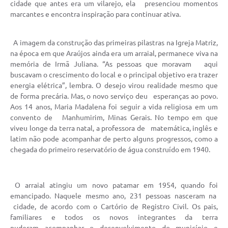
cidade que antes era um vilarejo, ela presenciou momentos
marcantes e encontra inspiração para continuar ativa.
Notícias
Concursos e Processos Seletivos
A imagem da construção das primeiras pilastras na Igreja Matriz,
na época em que Araújos ainda era um arraial, permanece viva na
Diário Oficial
memória de Irmã Juliana. “As pessoas que moravam aqui
buscavam o crescimento do local e o principal objetivo era trazer
Acesso a Informação (Transparência)
energia elétrica”, lembra. O desejo virou realidade mesmo que
de forma precária. Mas, o novo serviço deu esperanças ao povo.
Guia de Serviços
Aos 14 anos, Maria Madalena foi seguir a vida religiosa em um
convento de Manhumirim, Minas Gerais. No tempo em que
Lei Aldir Blanc
viveu longe da terra natal, a professora de matemática, inglês e
latim não pode acompanhar de perto alguns progressos, como a
Arquivos de Transparência
chegada do primeiro reservatório de água construído em 1940.
Lei de Acesso a Informação
Editais
O arraial atingiu um novo patamar em 1954, quando foi
emancipado. Naquele mesmo ano, 231 pessoas nasceram na
Modelos
cidade, de acordo com o Cartório de Registro Civil. Os pais,
familiares e todos os novos integrantes da terra
Órgãos Municipais
puderam acompanhar o desenvolvimento do município e