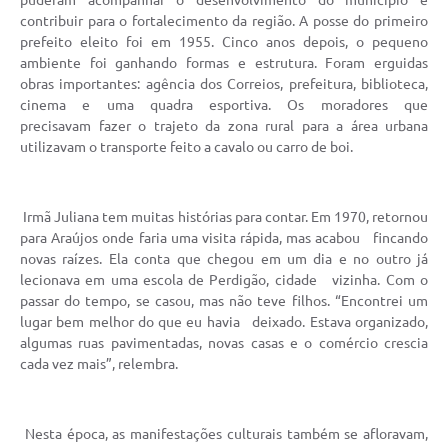
contribuir para o fortalecimento da região. A posse do primeiro
Fala Cidadão
prefeito eleito foi em 1955. Cinco anos depois, o pequeno
Nota Fiscal Eletrônica - NFSE
ambiente foi ganhando formas e estrutura. Foram erguidas
obras importantes: agência dos Correios, prefeitura, biblioteca,
A Prefeitura
cinema e uma quadra esportiva. Os moradores que
precisavam fazer o trajeto da zona rural para a área urbana
SIC
utilizavam o transporte feito a cavalo ou carro de boi.
Galeria de Fotos
Irmã Juliana tem muitas histórias para contar. Em 1970, retornou
Contratos
para Araújos onde faria uma visita rápida, mas acabou fincando
Ouvidoria
novas raízes. Ela conta que chegou em um dia e no outro já
lecionava em uma escola de Perdigão, cidade vizinha. Com o
Audiências Públicas
passar do tempo, se casou, mas não teve filhos. “Encontrei um
lugar bem melhor do que eu havia deixado. Estava organizado,
Arquivos para Download
algumas ruas pavimentadas, novas casas e o comércio crescia
cada vez mais”, relembra.
Carta de Serviços
Turismo
Nesta época, as manifestações culturais também se afloravam,